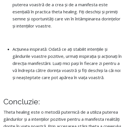
puterea voastră de a crea și de a manifesta este
esențială în practica theta healing. Fiți deschiși și primiți
semne și oportunități care vin în întâmpinarea dorințelor
și intențiilor voastre.
Acțiunea inspirată: Odată ce ați stabilit intențiile și
gândurile voastre pozitive, urmați inspirația și acționați în
direcția manifestării. Luați mici pași în fiecare zi pentru a
vă îndrepta către dorința voastră și fiți deschiși la căi noi
și neașteptate care pot apărea în viața voastră.
Concluzie:
Theta healing este o metodă puternică de a utiliza puterea
gândurilor și a intențiilor pozitive pentru a manifesta realități
dorite în viața noastră. Prin accesarea stării theta a creierului,