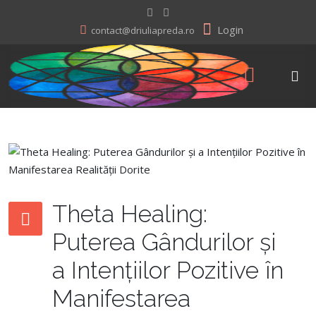
Login
contact@driuliapreda.ro
Theta Healing:
Puterea Gândurilor și
a Intențiilor Pozitive în
Manifestarea