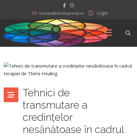
Login
contact@driuliapreda.ro
Tehnici de
transmutare a
credințelor
nesănătoase în cadrul