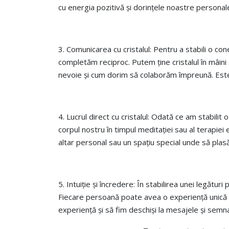
cu energia pozitivă și dorințele noastre personal
3. Comunicarea cu cristalul: Pentru a stabili o co
completăm reciproc. Putem ține cristalul în mâini
nevoie și cum dorim să colaborăm împreună. Este im
4. Lucrul direct cu cristalul: Odată ce am stabilit
corpul nostru în timpul meditației sau al terapie
altar personal sau un spațiu special unde să plasă
5. Intuiție și încredere: În stabilirea unei legătu
Fiecare persoană poate avea o experiență unică cu 
experiență și să fim deschiși la mesajele și semna