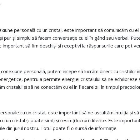
e.
nexiune personală cu un cristal, este important să comunicăm cu el ș
 și pur și simplu să facem conversație cu el în gând sau verbal. Pu
portant să fim deschiși și receptivi la răspunsurile care pot veni 
 o conexiune personală, putem începe să lucrăm direct cu cristalul în 
i energetice, pentru a permite energiei cristalului să ne echilibre
m cristalul și să ne conectăm cu el în fiecare zi, în timpul practic
ri personale cu un cristal, este important să ne ascultăm intuiția și
un cristal și poate simți și resimți lucruri diferite. Este importa
le din jurul nostru.
Totul poate fi o sursă de informație.