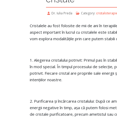
Dr. Iulia Preda
Category:
cristaloterapi
Cristalele au fost folosite de mii de ani în terapi
aspect important în lucrul cu cristalele este stab
vom explora modalitățile prin care putem stabili o 
1. Alegerea cristalului potrivit: Primul pas în st
în mod special. În timpul procesului de selecție, p
potrivit. Fiecare cristal are propriile sale energi
intențiilor noastre.
2. Purificarea și încărcarea cristalului: După ce a
energii negative în timp, așa că putem folosi met
de cristale purificatoare, precum ametistul sau cu