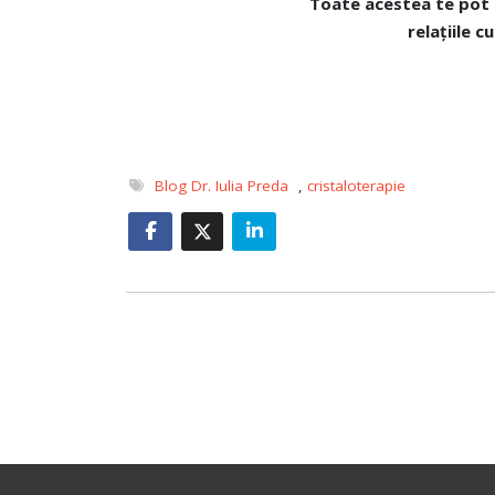
Toate acestea te pot
relațiile c
Blog Dr. Iulia Preda
,
cristaloterapie