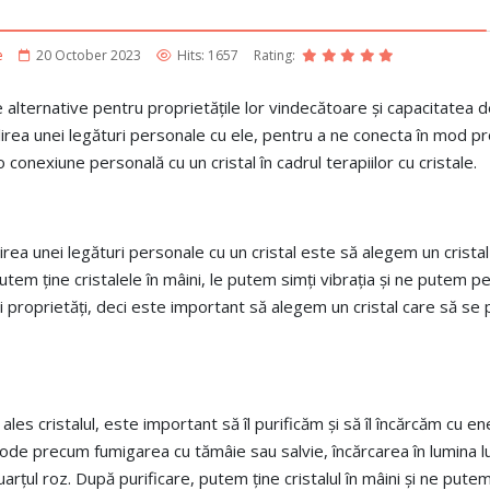
e
20 October 2023
Hits: 1657
Rating:
ile alternative pentru proprietățile lor vindecătoare și capacitatea 
ilirea unei legături personale cu ele, pentru a ne conecta în mod pro
conexiune personală cu un cristal în cadrul terapiilor cu cristale.
abilirea unei legături personale cu un cristal este să alegem un cris
utem ține cristalele în mâini, le putem simți vibrația și ne putem pe
i și proprietăți, deci este important să alegem un cristal care să se
m ales cristalul, este important să îl purificăm și să îl încărcăm cu
ode precum fumigarea cu tămâie sau salvie, încărcarea în lumina lu
arțul roz. După purificare, putem ține cristalul în mâini și ne pute