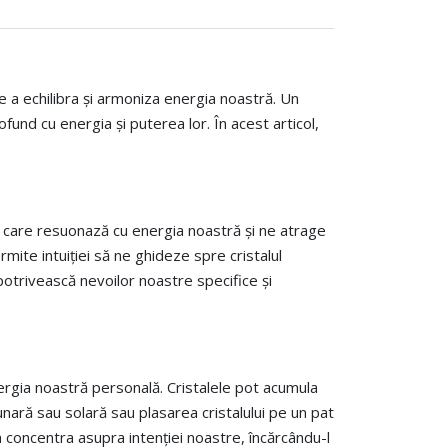
de a echilibra și armoniza energia noastră. Un
fund cu energia și puterea lor. În acest articol,
tal care resuonază cu energia noastră și ne atrage
rmite intuiției să ne ghideze spre cristalul
 potrivească nevoilor noastre specifice și
 energia noastră personală. Cristalele pot acumula
nară sau solară sau plasarea cristalului pe un pat
m concentra asupra intenției noastre, încărcându-l