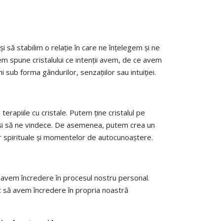
i să stabilim o relație în care ne înțelegem și ne
tem spune cristalului ce intenții avem, de ce avem
sub forma gândurilor, senzațiilor sau intuiției.
terapiile cu cristale. Putem ține cristalul pe
ze și să ne vindece. De asemenea, putem crea un
ilor spirituale și momentelor de autocunoaștere.
 să avem încredere în procesul nostru personal.
nt să avem încredere în propria noastră