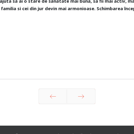
 ajuta
să ai o stare de sănătate mai bună, să fii mai activ, m
u familia si cei din jur devin mai armonioase. Schimbarea înc
Prev
Next