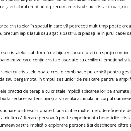
re și echilibrul emoțional, precum ametistul sau cristalul cuarț roz, ș
sarea cristalelor în spațiul în care vă petreceți mult timp poate cr
are, precum lapis lazuli sau agat albastru, și plasați-le în jurul case
rea cristalelor sub formă de bijuterii poate oferi un sprijin continuu
andantive care conțin cristale asociate cu echilibrul emoțional și l
iei cu cristalele poate crea o combinație puternică pentru gestionar
nda sau bergamota, în timpul sesiunilor de relaxare pentru a amplifi
ele practici de terapie cu cristale implică aplicarea lor pe anumit
ibui la reducerea tensiunii și a stresului acumulat în corpul dumnea
gestionare a stresului poate fi una dintre multe metode eficiente d
mintim că fiecare persoană poate experimenta beneficiile cristalelo
dumneavoastră implică o explorare personală și deschidere către ac