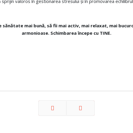
sprijin valoros în gestionarea stresului și în promovarea echilibru
e sănătate mai bună, să fii mai activ, mai relaxat, mai bucuros;
armonioase. Schimbarea începe cu TINE.
Prev
Next