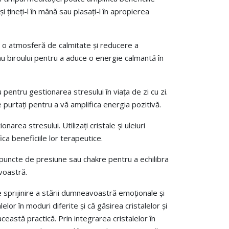
i țineți-l în mână sau plasați-l în apropierea
ea o atmosferă de calmitate și reducere a
i sau biroului pentru a aduce o energie calmantă în
 pentru gestionarea stresului în viața de zi cu zi.
e purtați pentru a vă amplifica energia pozitivă.
ea stresului. Utilizați cristale și uleiuri
ca beneficiile lor terapeutice.
e puncte de presiune sau chakre pentru a echilibra
voastră.
e sprijinire a stării dumneavoastră emoționale și
r în moduri diferite și că găsirea cristalelor și
eastă practică. Prin integrarea cristalelor în