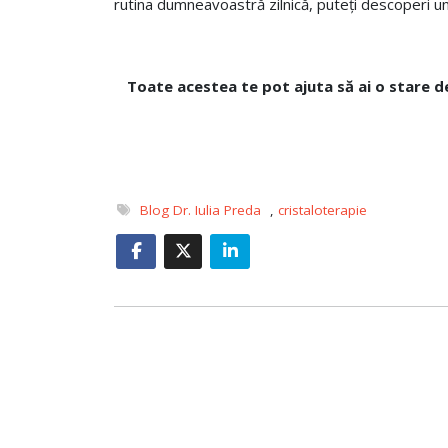
rutina dumneavoastră zilnică, puteți descoperi un 
Toate acestea te pot ajuta
să ai o stare d
Blog Dr. Iulia Preda
,
cristaloterapie