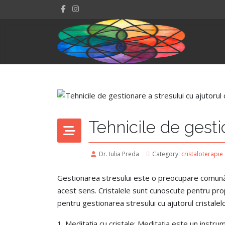
Tehnicile de gestio
Dr. Iulia Preda
Category:
cristaloterapie
Gestionarea stresului este o preocupare comună în
acest sens. Cristalele sunt cunoscute pentru propr
pentru gestionarea stresului cu ajutorul cristalelo
1. Meditația cu cristale: Meditația este un instrum