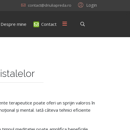
Login
contact@driuliapreda.ro
Despre mine
Contact
istalelor
nte terapeutice poate oferi un sprijin valoros în
oțional și mental. Iată câteva tehnici eficiente
n timpul meditației poate amplifica beneficiile