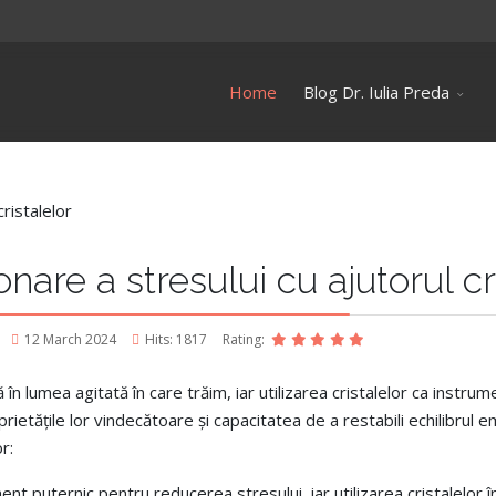
Home
Blog Dr. Iulia Preda
nare a stresului cu ajutorul cr
12 March 2024
Hits: 1817
Rating:
 lumea agitată în care trăim, iar utilizarea cristalelor ca instrume
ietățile lor vindecătoare și capacitatea de a restabili echilibrul em
r:
ent puternic pentru reducerea stresului, iar utilizarea cristalelor î