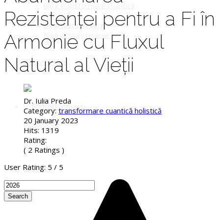
Blog transformare cuantică
Rezistenței pentru a Fi în
holistică
Blog theta healing
Armonie cu Fluxul
Blog cristaloterapie
Natural al Vieții
Despre mine
Dr. Iulia Preda
Contact
Category:
transformare cuantică holistică
20 January 2023
Hits: 1319
Rating:
( 2 Ratings )
User Rating:
5
/
5
Search