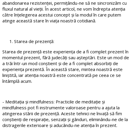
abandonarea rezistenței, permițându-ne să ne sincronizăm cu
fluxul natural al vieții. În acest articol, ne vom îndrepta atenția
către înțelegerea acestui concept și la modul în care putem
atinge această stare în viața noastră cotidiană.
Starea de prezență:
Starea de prezență este experiența de a fi complet prezent în
momentul prezent, fără judecăți sau așteptări. Este un mod de
a trăi într-un mod conștient și de a fi complet absorbiți de
experiența prezentă. În această stare, mintea noastră este
liniștită, iar atenția noastră este concentrată pe ceea ce se
întâmplă acum.
- Meditația și mindfulness: Practicile de meditație și
mindfulness pot fi instrumente valoroase pentru a ajuta la
atingerea stării de prezență. Aceste tehnici ne învață să fim
conștienți de respirație, senzații și gânduri, eliminându-ne de la
distragerile exterioare și aducându-ne atenția în prezent.