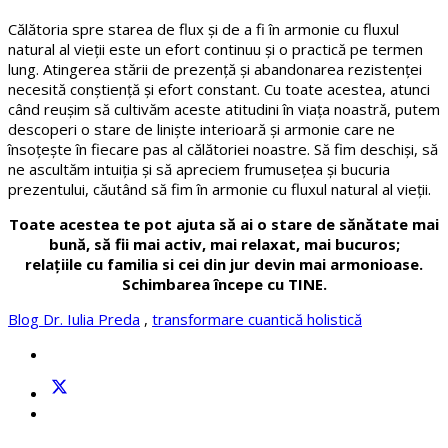
Călătoria spre starea de flux și de a fi în armonie cu fluxul
natural al vieții este un efort continuu și o practică pe termen
lung. Atingerea stării de prezență și abandonarea rezistenței
necesită conștiență și efort constant. Cu toate acestea, atunci
când reușim să cultivăm aceste atitudini în viața noastră, putem
descoperi o stare de liniște interioară și armonie care ne
însoțește în fiecare pas al călătoriei noastre. Să fim deschiși, să
ne ascultăm intuiția și să apreciem frumusețea și bucuria
prezentului, căutând să fim în armonie cu fluxul natural al vieții.
Toate acestea te pot ajuta
să ai o stare de sănătate mai
bună, să fii mai activ, mai relaxat, mai bucuros;
relațiile cu familia si cei din jur devin mai armonioase.
Schimbarea începe cu TINE.
Blog Dr. Iulia Preda
,
transformare cuantică holistică