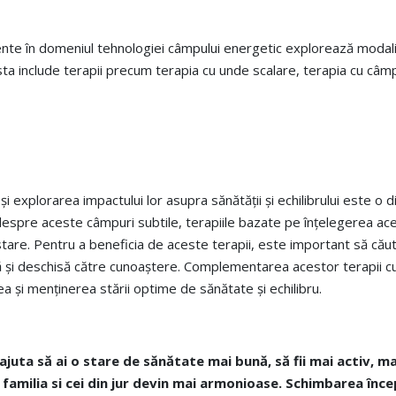
ente în domeniul tehnologiei câmpului energetic explorează modalit
easta include terapii precum terapia cu unde scalare, terapia cu câ
și explorarea impactului lor asupra sănătății și echilibrului este o
 despre aceste câmpuri subtile, terapiile bazate pe înțelegerea a
tare. Pentru a beneficia de aceste terapii, este important să căută
și deschisă către cunoaștere. Complementarea acestor terapii cu 
 și menținerea stării optime de sănătate și echilibru.
 ajuta
să ai o stare de sănătate mai bună, să fii mai activ, m
u familia si cei din jur devin mai armonioase. Schimbarea înc