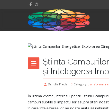
Știința Campurilo
și Înțelegerea Impa
Dr. Iulia Preda
Category:
transformare cu
În ultima vreme, interesul pentru studiul câmpuri
câmpuri subtile și impactul lor asupra stării noas
în care înțelegerea lor ne poate ajuta să îmbună