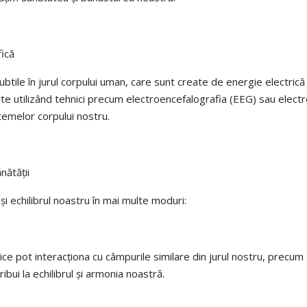
fică
btile în jurul corpului uman, care sunt create de energie electrică
ate utilizând tehnici precum electroencefalografia (EEG) sau elect
emelor corpului nostru.
nătății
i echilibrul noastru în mai multe moduri:
ce pot interacționa cu câmpurile similare din jurul nostru, precum 
bui la echilibrul și armonia noastră.