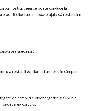
n corpul nostru, ceea ce poate conduce la
care pot fi eliberate ne poate ajuta să restaurăm
nătatea și echilibrul:
tru a restabili echilibrul și armonia în câmpurile
legate de câmpurile bioenergetice și fluxurile
și vindecarea corpului.