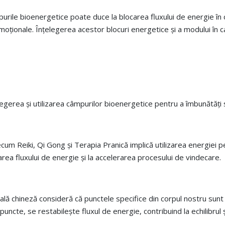
âmpurile bioenergetice poate duce la blocarea fluxului de energie î
moționale. Înțelegerea acestor blocuri energetice și a modului în 
gerea și utilizarea câmpurilor bioenergetice pentru a îmbunătăți să
cum Reiki, Qi Gong și Terapia Pranică implică utilizarea energiei pen
rea fluxului de energie și la accelerarea procesului de vindecare.
ală chineză consideră că punctele specifice din corpul nostru sunt 
puncte, se restabilește fluxul de energie, contribuind la echilibrul 