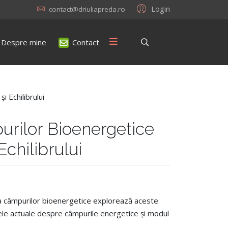
Login
contact@driuliapreda.ro
Despre mine
Contact
urilor Bioenergetice
Echilibrului
ța câmpurilor bioenergetice explorează aceste
nțele actuale despre câmpurile energetice și modul