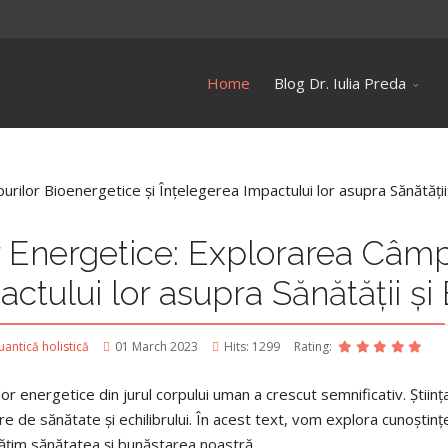
Home
Blog Dr. Iulia Preda
r Energetice: Explorarea Câmp
ctului lor asupra Sănătății și 
antică holistică
01 March 2023
Hits: 1299
Rating:
lor energetice din jurul corpului uman a crescut semnificativ.
Știin
tre de sănătate și echilibrului. În acest text, vom explora cunoști
tățim sănătatea și bunăstarea noastră.