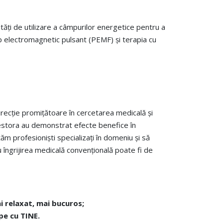
ăți de utilizare a câmpurilor energetice pentru a
mp electromagnetic pulsant (PEMF) și terapia cu
 direcție promițătoare în cercetarea medicală și
cestora au demonstrat efecte benefice în
m profesioniști specializați în domeniu și să
îngrijirea medicală convențională poate fi de
ai relaxat, mai bucuros;
epe cu TINE.