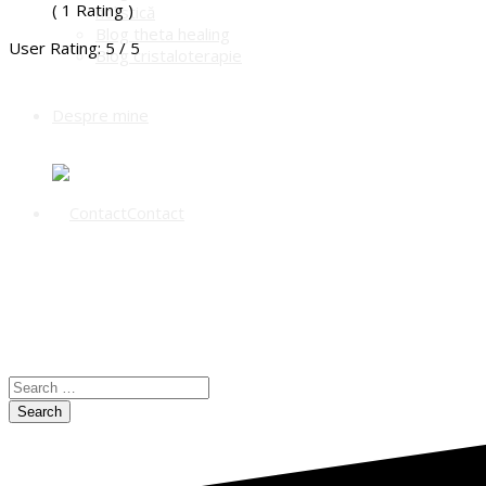
( 1 Rating )
holistică
Blog theta healing
User Rating:
5
/
5
Blog cristaloterapie
Despre mine
Contact
Search