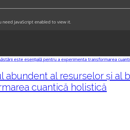
need JavaScript enabled to view it.
l abundent al resurselor și al 
rmarea cuantică holistică