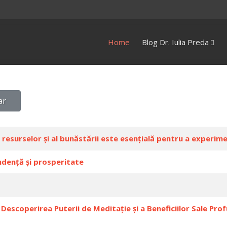
Home
Blog Dr. Iulia Preda
ar
 resurselor și al bunăstării este esențială pentru a experi
ndență și prosperitate
Descoperirea Puterii de Meditație și a Beneficiilor Sale Pr