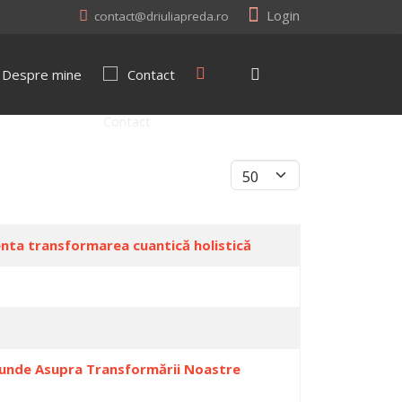
Login
contact@driuliapreda.ro
Despre mine
Contact
Display #
menta transformarea cuantică holistică
ofunde Asupra Transformării Noastre