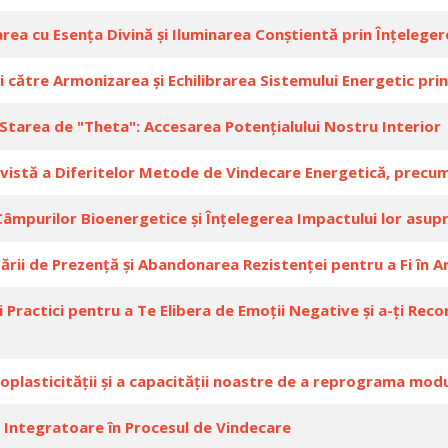
ea cu Esența Divină și Iluminarea Conștientă prin Înțeleger
 către Armonizarea și Echilibrarea Sistemului Energetic prin
 Starea de "Theta": Accesarea Potențialului Nostru Interior
Revistă a Diferitelor Metode de Vindecare Energetică, precum
âmpurilor Bioenergetice și Înțelegerea Impactului lor asupra 
ării de Prezență și Abandonarea Rezistenței pentru a Fi în Ar
 Practici pentru a Te Elibera de Emoții Negative și a-ți Re
roplasticității și a capacității noastre de a reprograma mo
 Integratoare în Procesul de Vindecare