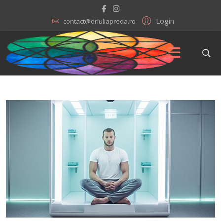
Login
contact@driuliapreda.ro