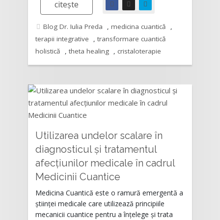
citește
Blog Dr. Iulia Preda
,
medicina cuantică
,
terapii integrative
,
transformare cuantică
holistică
,
theta healing
,
cristaloterapie
Utilizarea undelor scalare în
diagnosticul și tratamentul
afecțiunilor medicale în cadrul
Rating:
Medicinii Cuantice
Medicina Cuantică este o ramură emergentă a
științei medicale care utilizează principiile
mecanicii cuantice pentru a înțelege și trata