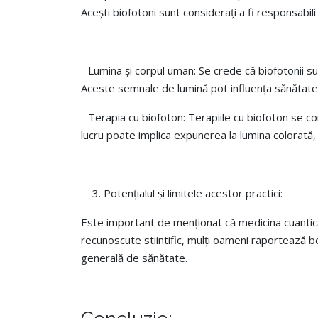
Acești biofotoni sunt considerați a fi responsab
- Lumina și corpul uman: Se crede că biofotonii su
Aceste semnale de lumină pot influența sănătatea
- Terapia cu biofoton: Terapiile cu biofoton se c
lucru poate implica expunerea la lumina colorată, l
Potențialul și limitele acestor practici:
Este important de menționat că medicina cuantică 
recunoscute stiintific, mulți oameni raportează ben
generală de sănătate.