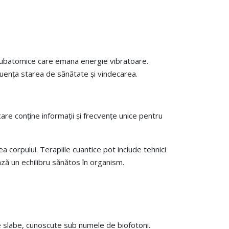
ule subatomice care emana energie vibratoare.
luența starea de sănătate și vindecarea.
are conține informații și frecvențe unice pentru
a corpului. Terapiile cuantice pot include tehnici
ză un echilibru sănătos în organism.
e slabe, cunoscute sub numele de biofotoni.