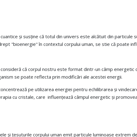
ii cuantice și susține că totul din univers este alcătuit din partic
rept "bioenergie" în contextul corpului uman, se stie că poate inf
e consideră că corpul nostru este format dintr-un câmp energetic c
rganism se poate reflecta prin modificări ale acestei energii.
concentrează pe utilizarea energiei pentru echilibrarea și vindecare
erapia cu cristale, care influențează câmpul energetic și promovea
ele și țesuturile corpului uman emit particule luminoase extrem d