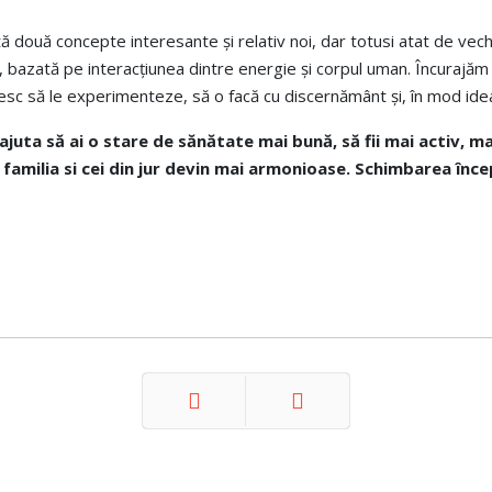
 două concepte interesante și relativ noi, dar totusi atat de vechi, 
i, bazată pe interacțiunea dintre energie și corpul uman. Încuraj
esc să le experimenteze, să o facă cu discernământ și, în mod ideal
 ajuta
să ai o stare de sănătate mai bună, să fii mai activ, m
u familia si cei din jur devin mai armonioase. Schimbarea înc
Prev
Next