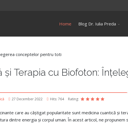
Home
Blog Dr. Iulia Preda
 și Terapia cu Biofoton: Înțel
ică
27 December 2022
Hits: 764
Rating:
cinante care au câștigat popularitate sunt medicina cuantică și ter
gătura dintre energia și corpul uman. În acest articol, ne propun