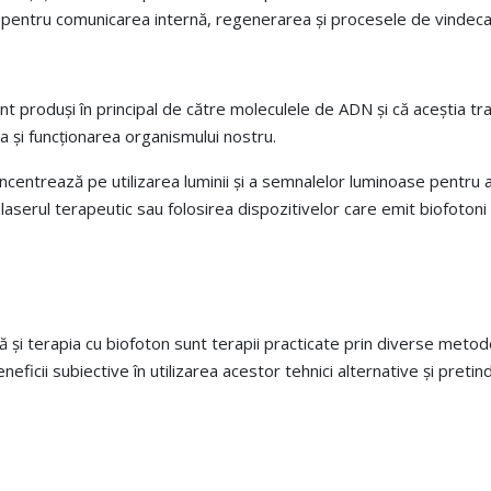
ili pentru comunicarea internă, regenerarea și procesele de vindec
nt produși în principal de către moleculele de ADN și că aceștia tran
 și funcționarea organismului nostru.
oncentrează pe utilizarea luminii și a semnalelor luminoase pentru
aserul terapeutic sau folosirea dispozitivelor care emit biofotoni pe
și terapia cu biofoton sunt terapii practicate prin diverse metod
eficii subiective în utilizarea acestor tehnici alternative și preti