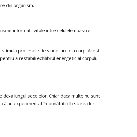
are din organism.
smit informații vitale între celulele noastre.
 a stimula procesele de vindecare din corp. Acest
ntru a restabili echilibrul energetic al corpului.
e de-a lungul secolelor. Chiar daca multe nu sunt
nd că au experimentat îmbunătățiri în starea lor