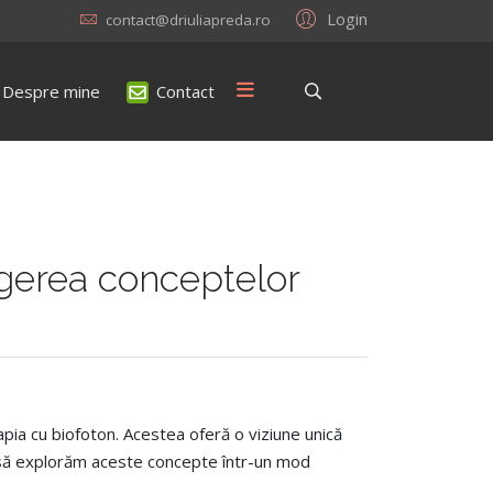
Login
contact@driuliapreda.ro
Despre mine
Contact
egerea conceptelor
apia cu biofoton.
Acestea oferă o viziune unică
em să explorăm aceste concepte într-un mod