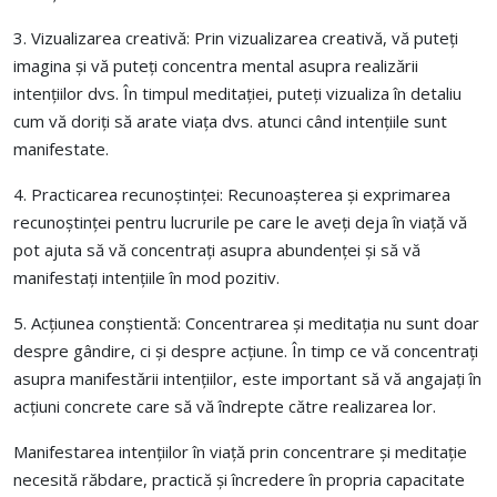
3. Vizualizarea creativă: Prin vizualizarea creativă, vă puteți
imagina și vă puteți concentra mental asupra realizării
intențiilor dvs. În timpul meditației, puteți vizualiza în detaliu
cum vă doriți să arate viața dvs. atunci când intențiile sunt
manifestate.
4. Practicarea recunoștinței: Recunoașterea și exprimarea
recunoștinței pentru lucrurile pe care le aveți deja în viață vă
pot ajuta să vă concentrați asupra abundenței și să vă
manifestați intențiile în mod pozitiv.
5. Acțiunea conștientă: Concentrarea și meditația nu sunt doar
despre gândire, ci și despre acțiune. În timp ce vă concentrați
asupra manifestării intențiilor, este important să vă angajați în
acțiuni concrete care să vă îndrepte către realizarea lor.
Manifestarea intențiilor în viață prin concentrare și meditație
necesită răbdare, practică și încredere în propria capacitate