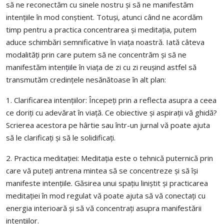
să ne reconectăm cu sinele nostru și să ne manifestăm
intențiile în mod conștient.
Totuși, atunci când ne acordăm
timp pentru a practica concentrarea și meditația, putem
aduce schimbări semnificative în viața noastră. Iată câteva
modalități prin care putem să ne concentrăm și să ne
manifestăm intențiile în viața de zi cu zi reușind astfel să
transmutăm credințele nesănătoase în alt plan:
1. Clarificarea intențiilor: Începeți prin a reflecta asupra a ceea
ce doriți cu adevărat în viață. Ce obiective și aspirații vă ghidă?
Scrierea acestora pe hârtie sau într-un jurnal vă poate ajuta
să le clarificați și să le solidificați.
2. Practica meditației: Meditația este o tehnică puternică prin
care vă puteți antrena mintea să se concentreze și să își
manifeste intențiile. Găsirea unui spațiu liniștit și practicarea
meditației în mod regulat vă poate ajuta să vă conectați cu
energia interioară și să vă concentrați asupra manifestării
intențiilor.