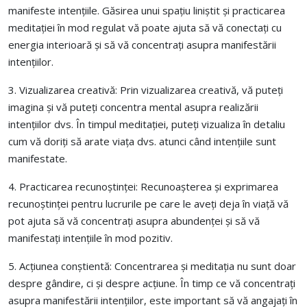
manifeste intențiile. Găsirea unui spațiu liniștit și practicarea
meditației în mod regulat vă poate ajuta să vă conectați cu
energia interioară și să vă concentrați asupra manifestării
intențiilor.
3. Vizualizarea creativă: Prin vizualizarea creativă, vă puteți
imagina și vă puteți concentra mental asupra realizării
intențiilor dvs. În timpul meditației, puteți vizualiza în detaliu
cum vă doriți să arate viața dvs. atunci când intențiile sunt
manifestate.
4. Practicarea recunoștinței: Recunoașterea și exprimarea
recunoștinței pentru lucrurile pe care le aveți deja în viață vă
pot ajuta să vă concentrați asupra abundenței și să vă
manifestați intențiile în mod pozitiv.
5. Acțiunea conștientă: Concentrarea și meditația nu sunt doar
despre gândire, ci și despre acțiune. În timp ce vă concentrați
asupra manifestării intențiilor, este important să vă angajați în