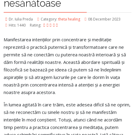
nesănătoase
Dr. Iulia Preda
Category:
theta healing
08 December 2023
Hits: 1440
Rating:
Manifestarea intențiilor prin concentrare și meditație
reprezintă o practică puternică și transformatoare care ne
permite să ne conectăm cu puterea noastră interioară și să
dăm formă realității noastre. Această abordare spirituală și
filozofică se bazează pe ideea că putem să ne îndeplinim
aspirațiile și să atragem lucrurile pe care le dorim în viața
noastră prin concentrarea intensă a atenției și a energiei
noastre asupra acestora.
În lumea agitată în care trăim, este adesea dificil să ne oprim,
să ne reconectăm cu sinele nostru și să ne manifestăm
intențiile în mod conștient.
Totuși, atunci când ne acordăm
timp pentru a practica concentrarea și meditația, putem
aduce schimbări semnificative în viața noastră. Iată câteva