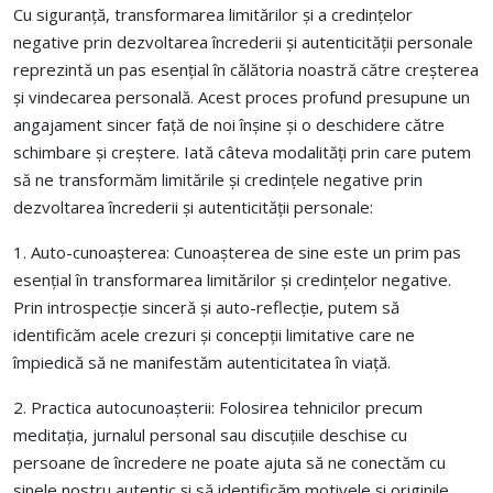
Cu siguranță, transformarea limitărilor și a credințelor
negative prin dezvoltarea încrederii și autenticității personale
reprezintă un pas esențial în călătoria noastră către creșterea
și vindecarea personală.
Acest proces profund presupune un
angajament sincer față de noi înșine și o deschidere către
schimbare și creștere. Iată câteva modalități prin care putem
să ne transformăm limitările și credințele negative prin
dezvoltarea încrederii și autenticității personale:
1. Auto-cunoașterea: Cunoașterea de sine este un prim pas
esențial în transformarea limitărilor și credințelor negative.
Prin introspecție sinceră și auto-reflecție, putem să
identificăm acele crezuri și concepții limitative care ne
împiedică să ne manifestăm autenticitatea în viață.
2. Practica autocunoașterii: Folosirea tehnicilor precum
meditația, jurnalul personal sau discuțiile deschise cu
persoane de încredere ne poate ajuta să ne conectăm cu
sinele nostru autentic și să identificăm motivele și originile