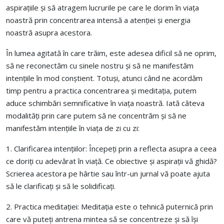
aspirațiile și să atragem lucrurile pe care le dorim în viața
noastră prin concentrarea intensă a atenției și energia
noastră asupra acestora.
În lumea agitată în care trăim, este adesea dificil să ne oprim,
să ne reconectăm cu sinele nostru și să ne manifestăm
intențiile în mod conștient.
Totuși, atunci când ne acordăm
timp pentru a practica concentrarea și meditația, putem
aduce schimbări semnificative în viața noastră. Iată câteva
modalități prin care putem să ne concentrăm și să ne
manifestăm intențiile în viața de zi cu zi:
1. Clarificarea intențiilor: Începeți prin a reflecta asupra a ceea
ce doriți cu adevărat în viață. Ce obiective și aspirații vă ghidă?
Scrierea acestora pe hârtie sau într-un jurnal vă poate ajuta
să le clarificați și să le solidificați.
2. Practica meditației: Meditația este o tehnică puternică prin
care vă puteți antrena mintea să se concentreze și să își