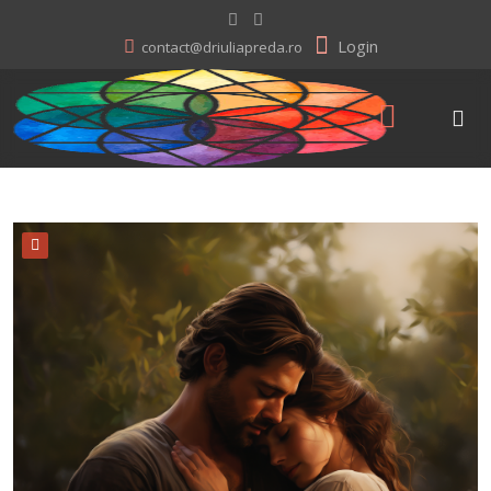
Login
contact@driuliapreda.ro