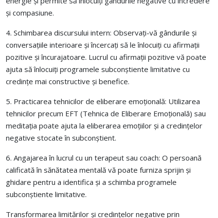
energie și permite să înlocuiți gândurile negative cu încredere
și compasiune.
4. Schimbarea discursului intern: Observați-vă gândurile și
conversațiile interioare și încercați să le înlocuiți cu afirmații
pozitive și încurajatoare. Lucrul cu afirmații pozitive vă poate
ajuta să înlocuiți programele subconștiente limitative cu
credințe mai constructive și benefice.
5. Practicarea tehnicilor de eliberare emoțională: Utilizarea
tehnicilor precum EFT (Tehnica de Eliberare Emoțională) sau
meditația poate ajuta la eliberarea emoțiilor și a credințelor
negative stocate în subconștient.
6. Angajarea în lucrul cu un terapeut sau coach: O persoană
calificată în sănătatea mentală vă poate furniza sprijin și
ghidare pentru a identifica și a schimba programele
subconștiente limitative.
Transformarea limitărilor și credințelor negative prin