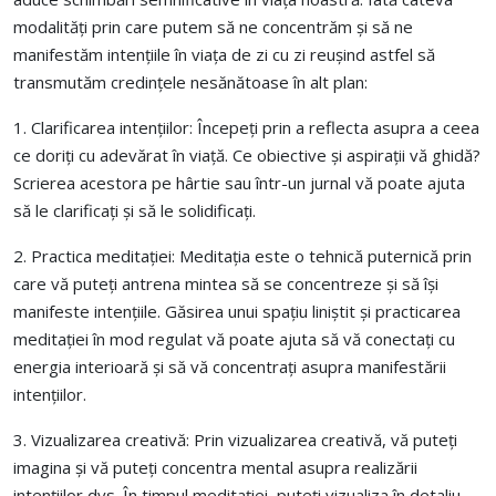
modalități prin care putem să ne concentrăm și să ne
manifestăm intențiile în viața de zi cu zi reușind astfel să
transmutăm credințele nesănătoase în alt plan:
1. Clarificarea intențiilor: Începeți prin a reflecta asupra a ceea
ce doriți cu adevărat în viață. Ce obiective și aspirații vă ghidă?
Scrierea acestora pe hârtie sau într-un jurnal vă poate ajuta
să le clarificați și să le solidificați.
2. Practica meditației: Meditația este o tehnică puternică prin
care vă puteți antrena mintea să se concentreze și să își
manifeste intențiile. Găsirea unui spațiu liniștit și practicarea
meditației în mod regulat vă poate ajuta să vă conectați cu
energia interioară și să vă concentrați asupra manifestării
intențiilor.
3. Vizualizarea creativă: Prin vizualizarea creativă, vă puteți
imagina și vă puteți concentra mental asupra realizării
intențiilor dvs. În timpul meditației, puteți vizualiza în detaliu