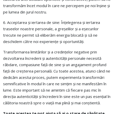
transformăm încet modul în care ne percepem pe noi înșine și
pe lumea din jurul nostru.
6. Acceptarea și iertarea de sine: Înțelegerea și iertarea
traseelor noastre personale, a greșelilor și a eșecurilor
trecute ne permit să eliberăm energia blocată și să ne
deschidem către noi experiențe și oportunități.
Transformarea limitărilor și a credințelor negative prin
dezvoltarea încrederii și autenticității personale necesită
răbdare, compasiune față de sine și un angajament profund
față de creșterea personală. Cu toate acestea, atunci când ne
dedicăm acestui proces, putem experimenta transformări
semnificative în modul în care ne simțim și ne manifestăm în
lume. Este important să ne amintim că fiecare pas mic în
direcția autenticității și încrederii în sine este un pas esențial în
călătoria noastră spre o viață mai plină și mai conștientă.
Toate acestea te pot ajuta
să ai o stare de sănătate