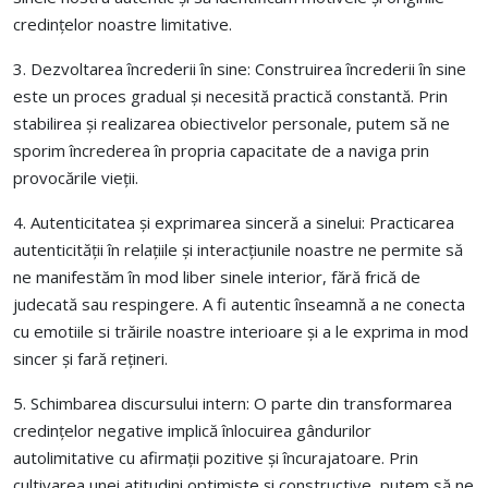
credințelor noastre limitative.
3. Dezvoltarea încrederii în sine: Construirea încrederii în sine
este un proces gradual și necesită practică constantă. Prin
stabilirea și realizarea obiectivelor personale, putem să ne
sporim încrederea în propria capacitate de a naviga prin
provocările vieții.
4. Autenticitatea și exprimarea sinceră a sinelui: Practicarea
autenticității în relațiile și interacțiunile noastre ne permite să
ne manifestăm în mod liber sinele interior, fără frică de
judecată sau respingere. A fi autentic înseamnă a ne conecta
cu emotiile si trăirile noastre interioare și a le exprima in mod
sincer și fară rețineri.
5. Schimbarea discursului intern: O parte din transformarea
credințelor negative implică înlocuirea gândurilor
autolimitative cu afirmații pozitive și încurajatoare. Prin
cultivarea unei atitudini optimiste și constructive, putem să ne