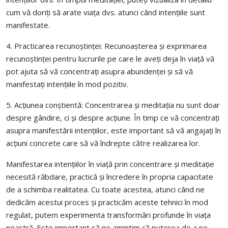
cum vă doriți să arate viața dvs. atunci când intențiile sunt
manifestate.
4. Practicarea recunoștinței: Recunoașterea și exprimarea
recunoștinței pentru lucrurile pe care le aveți deja în viață vă
pot ajuta să vă concentrați asupra abundenței și să vă
manifestați intențiile în mod pozitiv.
5. Acțiunea conștientă: Concentrarea și meditația nu sunt doar
despre gândire, ci și despre acțiune. În timp ce vă concentrați
asupra manifestării intențiilor, este important să vă angajați în
acțiuni concrete care să vă îndrepte către realizarea lor.
Manifestarea intențiilor în viață prin concentrare și meditație
necesită răbdare, practică și încredere în propria capacitate
de a schimba realitatea. Cu toate acestea, atunci când ne
dedicăm acestui proces și practicăm aceste tehnici în mod
regulat, putem experimenta transformări profunde în viața
noastră. Este important să ne amintim că puterea de a ne