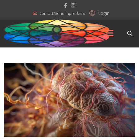
Login
contact@driuliapreda.ro